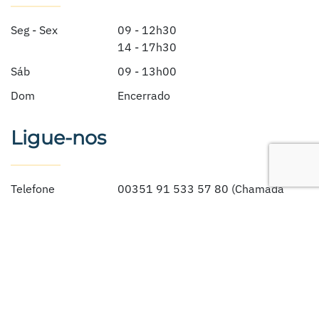
Seg - Sex
09 - 12h30
14 - 17h30
Sáb
09 - 13h00
Dom
Encerrado
Ligue-nos
Telefone
00351 91 533 57 80
(Chamada
para a rede móvel nacional)
Email
info@houseguidealgarve.com