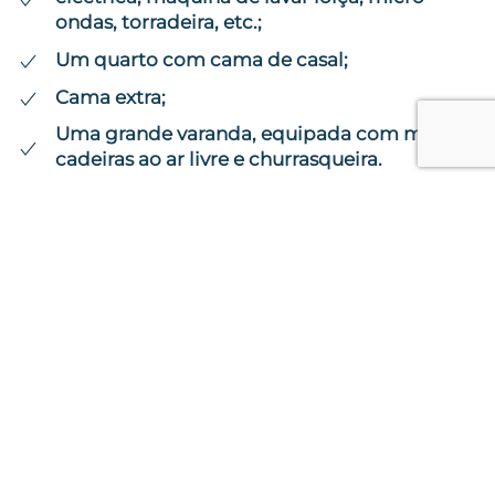
ondas, torradeira, etc.;
Um quarto com cama de casal;
Cama extra;
Uma grande varanda, equipada com mesa e
cadeiras ao ar livre e churrasqueira.
Acesso - hóspedes
Rua separada ou entrada do edifício
Outras informações
Estacionamento gratuito dentro da propriedade.