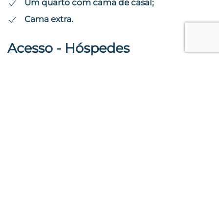
Um quarto com cama de casal;
Cama extra.
Acesso - Hóspedes
Terceiro andar com elevador.
Outras informações
Perto de supermercado, farmácia, restaurantes e lojas.
Estacionamento grátis.
Regras do alojamento